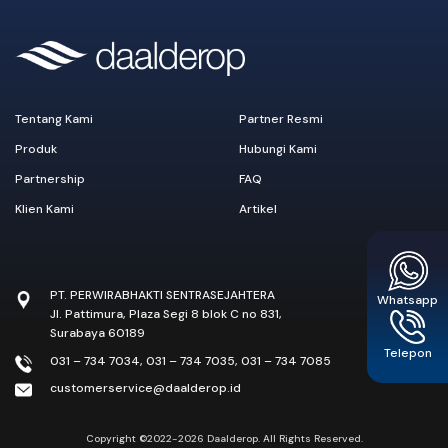
Tentang Kami
Partner Resmi
Produk
Hubungi Kami
Partnership
FAQ
Klien Kami
Artikel
PT. PERWIRABHAKTI SENTRASEJAHTERA
Whatsapp
Jl. Pattimura, Plaza Segi 8 blok C no 831,
Surabaya 60189
Telepon
031 – 734 7034
,
031 – 734 7035
,
031 – 734 7085
customerservice@daalderop.id
Copyright ©2022-2026 Daalderop. All Rights Reserved.