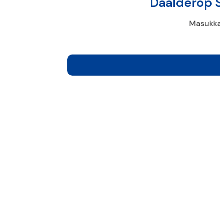
Daalderop 
Masukka