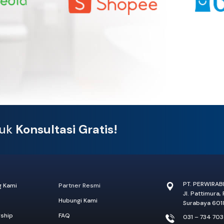
tuk
Konsultasi Gratis!
PT. PERWIRA
g Kami
Partner Resmi
Jl. Pattimura,
Hubungi Kami
Surabaya 601
rship
FAQ
031 – 734 70