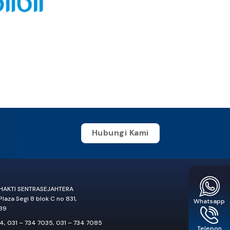
Hubungi Kami
BHAKTI SENTRASEJAHTERA
 Plaza Segi 8 blok C no 831,
Whatsapp
89
34
,
031 – 734 7035
,
031 – 734 7085
Telepon