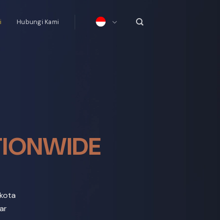
i
Hubungi Kami
TIONWIDE
-kota
ar