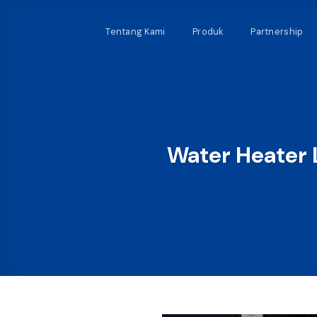
Skip
to
Tentang Kami
Produk
Partnership
content
Water Heater L