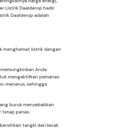
eningkatnya harga energi,
r Listrik Daalderop hadir
istrik Daalderop adalah
uk menghemat listrik dengan
ng memungkinkan Anda
untuk mengaktifkan pemanas
rus-menerus, sehingga
si yang buruk menyebabkan
 tetap panas.
ersihkan tangki dari kerak