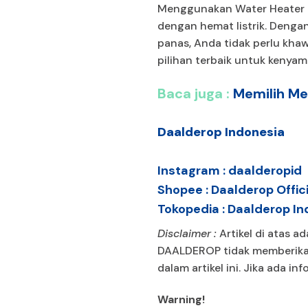
Menggunakan Water Heater L
dengan hemat listrik. Dengan
panas, Anda tidak perlu khaw
pilihan terbaik untuk kenya
Baca juga :
Memilih Me
Daalderop Indonesia
Instagram :
daalderopid
Shopee :
Daalderop Offici
Tokopedia :
Daalderop In
Disclaimer :
Artikel di atas a
DAALDEROP tidak memberikan
dalam artikel ini. Jika ada in
Warning!