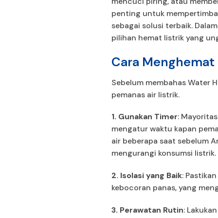
mencuci piring, atau member
penting untuk mempertimbangk
sebagai solusi terbaik. Dala
pilihan hemat listrik yang 
Cara Menghemat Li
Sebelum membahas Water Heat
pemanas air listrik.
1. Gunakan Timer
: Mayorita
mengatur waktu kapan peman
air beberapa saat sebelum A
mengurangi konsumsi listrik.
2. Isolasi yang Baik
: Pastika
kebocoran panas, yang mengh
3. Perawatan Rutin
: Lakukan