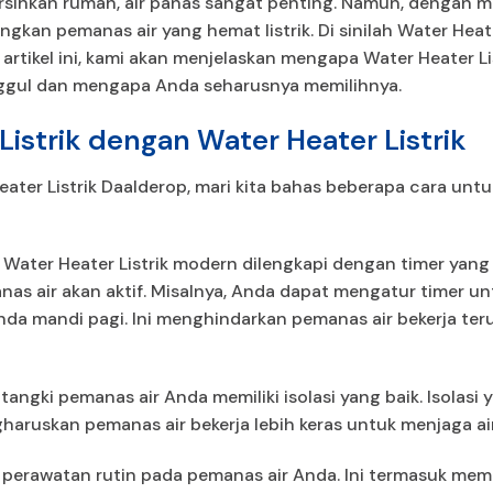
sihkan rumah, air panas sangat penting. Namun, dengan m
an pemanas air yang hemat listrik. Di sinilah Water Heate
m artikel ini, kami akan menjelaskan mengapa Water Heater L
unggul dan mengapa Anda seharusnya memilihnya.
strik dengan Water Heater Listrik
er Listrik Daalderop, mari kita bahas beberapa cara unt
s Water Heater Listrik modern dilengkapi dengan timer ya
as air akan aktif. Misalnya, Anda dapat mengatur timer 
nda mandi pagi. Ini menghindarkan pemanas air bekerja te
n tangki pemanas air Anda memiliki isolasi yang baik. Isola
aruskan pemanas air bekerja lebih keras untuk menjaga air
 perawatan rutin pada pemanas air Anda. Ini termasuk memb