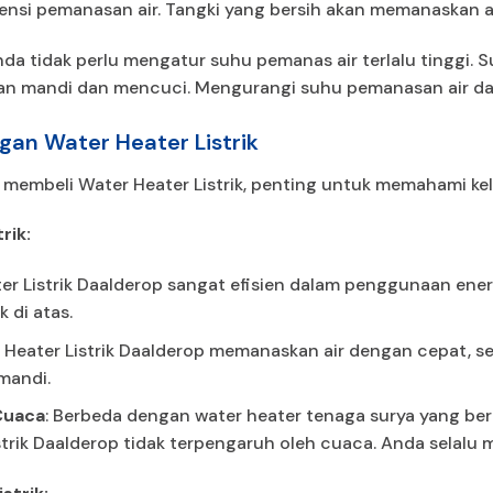
nsi pemanasan air. Tangki yang bersih akan memanaskan air
Anda tidak perlu mengatur suhu pemanas air terlalu tinggi. S
n mandi dan mencuci. Mengurangi suhu pemanasan air dap
gan Water Heater Listrik
embeli Water Heater Listrik, penting untuk memahami ke
rik:
ter Listrik Daalderop sangat efisien dalam penggunaan ener
k di atas.
r Heater Listrik Daalderop memanaskan air dengan cepat, s
mandi.
Cuaca
: Berbeda dengan water heater tenaga surya yang be
strik Daalderop tidak terpengaruh oleh cuaca. Anda selalu m