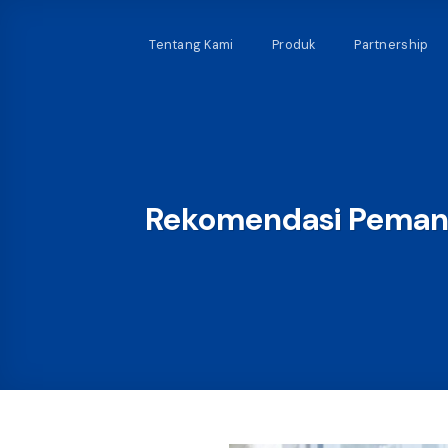
Skip
to
Tentang Kami
Produk
Partnership
content
Rekomendasi Pemana