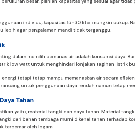
rukuran besar, pilihlah kapasitas yang sesuai agar tidak
enggunaan individu, kapasitas 15–30 liter mungkin cukup. 
atau lebih agar pengalaman mandi tidak terganggu.
ik
ting dalam memilih pemanas air adalah konsumsi daya. Ba
trik low watt untuk menghindari lonjakan tagihan listrik bu
t energi tetapi tetap mampu memanaskan air secara efisien
rancang untuk penggunaan daya rendah namun tetap meng
n Daya Tahan
hatikan yaitu, material tangki dan daya tahan. Material tan
Tangki dari bahan tembaga murni dikenal tahan terhadap kor
dak tercemar oleh logam.