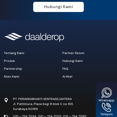
Hubungi Kami
Tentang Kami
Partner Resmi
Produk
Hubungi Kami
Partnership
FAQ
Klien Kami
Artikel
PT. PERWIRABHAKTI SENTRASEJAHTERA
Whatsapp
Jl. Pattimura, Plaza Segi 8 blok C no 831,
Surabaya 60189
Telepon
031 – 734 7034
,
031 – 734 7035
,
031 – 734 7085