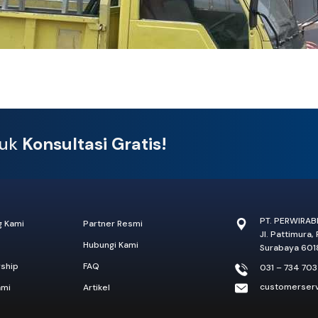
tuk
Konsultasi Gratis!
PT. PERWIRA
g Kami
Partner Resmi
Jl. Pattimura,
Hubungi Kami
Surabaya 601
rship
FAQ
031 – 734 70
customerser
ami
Artikel