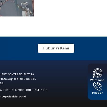
Hubungi Kami
BHAKTI SENTRASEJAHTERA
 Plaza Segi 8 blok C no 831,
Whatsapp
89
34
,
031 – 734 7035
,
031 – 734 7085
Telepon
vice@daalderop.id